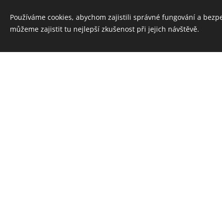
Používáme cookies, abychom zajistili správné fungování a bezp
můžeme zajistit tu nejlepší zkušenost při jejich návštěvě.
Doporuč
m
Znáš někoh
Dej mi vědě