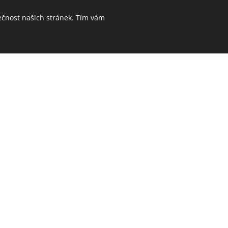
ečnost našich stránek. Tím vám
 a získej odměnu, 
ůže fakt překvapit 
o, kdo prodává dům, byt nebo
t – a když to klapne, čeká tě 