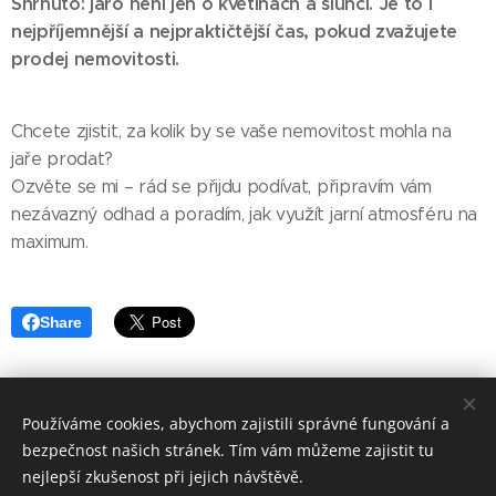
Shrnuto: jaro není jen o květinách a slunci. Je to i
nejpříjemnější a nejpraktičtější čas, pokud zvažujete
prodej nemovitosti.
Chcete zjistit, za kolik by se vaše nemovitost mohla na
jaře prodat?
Ozvěte se mi – rád se přijdu podívat, připravím vám
nezávazný odhad a poradím, jak využít jarní atmosféru na
maximum.
Share
Používáme cookies, abychom zajistili správné fungování a
bezpečnost našich stránek. Tím vám můžeme zajistit tu
Realitní makléř David Zeman - Reality STING
, Benešova 21,
nejlepší zkušenost při jejich návštěvě.
Jihlava, 586 01,
e-mail:
david.zeman@rksting.cz
, mobil +420 606