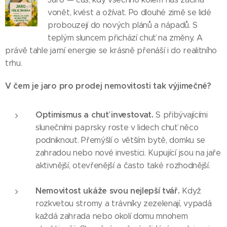
vonět, kvést a ožívat. Po dlouhé zimě se lidé
probouzejí do nových plánů a nápadů. S
teplým sluncem přichází chuť na změny. A
právě tahle jarní energie se krásně přenáší i do realitního
trhu.
V čem je jaro pro prodej nemovitosti tak výjimečné?
Optimismus a chuť investovat.
S přibývajícími
slunečními paprsky roste v lidech chuť něco
podniknout. Přemýšlí o větším bytě, domku se
zahradou nebo nové investici. Kupující jsou na jaře
aktivnější, otevřenější a často také rozhodnější.
Nemovitost ukáže svou nejlepší tvář.
Když
rozkvetou stromy a trávníky zezelenají, vypadá
každá zahrada nebo okolí domu mnohem