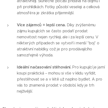
atraktivněji. Slunečné počasí přidává na dojmu i
při prohlídkách. Fotky působí veseleji a celková
atmosféra je zkrátka příjemnější.
Více zájemců = lepší cena.
Díky zvýšenému
zájmu kupujících se často podaří prodat
nemovitost nejen rychleji, ale i za lepší cenu. V
některých případech se vytvoří i menší "boj" o
atraktivní nabídky, což je pro prodávajícího
samozřejmě výhoda.
Ideální načasování stěhování.
Pro kupující je jarní
koupi praktická – mohou si vše v klidu vyřídit,
přestěhovat se a v létě už naplno bydlet. A pro
vás to znamená prodat v období, kdy je trh
nejživější.